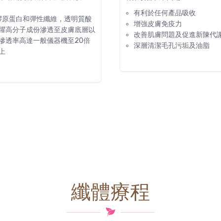
濕，收細毛孔，美白嫩膚之效
利於任何產品吸收
強皮膚免疫力
善肌膚問題及促進新陳代謝
層清潔毛孔污垢及油脂
纖體療程