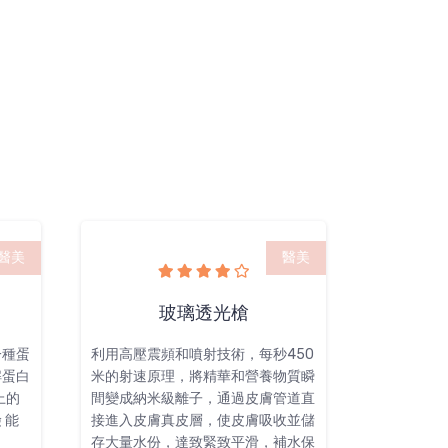
抗老去皺
醫美
醫美
陶瓷肌煥膚療程
Aqua 
450
Exuviance果酸溫和煥膚，以高濃度
Aqua P
物質瞬
的果酸，使用20%或30%的乳糖酸
壓，真空換
管道直
給走皮膚污
能有效改善皮膚角質層增厚，暗瘡
收並儲
頭粉刺及各
印
補水保
的死皮，同