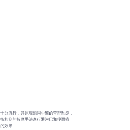
經十分流行，其原理類同中醫的背部刮痧，
以按和刮的按摩手法進行通淋巴和瘦面療
條的效果