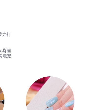
著力打
 為顧
美麗驚