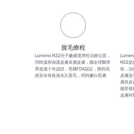
脫毛療程
Lumenis M22光子嫩膚選擇性治療位置，
Lume
同時溫和保護皮膚表層皮膚，國全球醫學
M22
界超過十年認證，美國FDA認証，療程高
術，治
效安全有效達永久脫毛，同時嫩白肌膚
皮膚血管
層表皮
腿部發
皮膚科