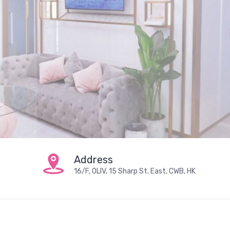
立即預約 展現光彩
Whatsapp Us
Address
16/F, OLIV, 15 Sharp St. East, CWB, HK