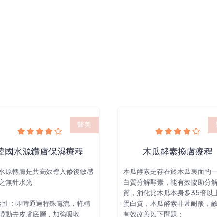
膠原再生
緊緻拉提
醫美
木瓜酵素換膚療程
玻璃透光槍
酵素是存在於木瓜裏面的一種蛋
利用高壓震頻和噴射技術，每秒
分解酵素，能有效協助分解蛋白
米的射速原理，將精華和營養
消化比木瓜本身多35倍以上的
間變成納米級離子，通過皮膚
質，木瓜酵素非常耐酸，鹼 能
接進入皮膚真皮層，使皮膚吸
改善以下問題：
存大量水份，達致緊致平滑，